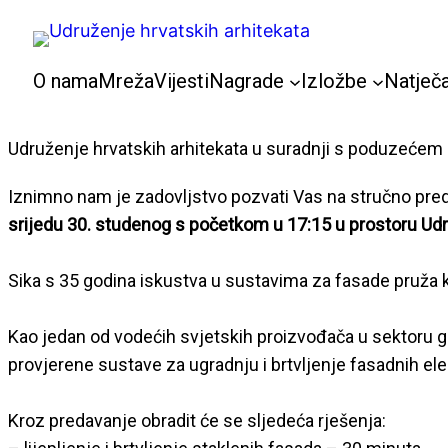
Skoči
do
sadržaja
O nama
Mreža
Vijesti
Nagrade
Izložbe
Natječa
Udruženje hrvatskih arhitekata u suradnji s poduzećem S
Iznimno nam je zadovljstvo pozvati Vas na stručno pr
srijedu 30. studenog s početkom u 17:15 u prostoru Udru
Sika s 35 godina iskustva u sustavima za fasade pruža k
Kao jedan od vodećih svjetskih proizvođača u sektoru gr
provjerene sustave za ugradnju i brtvljenje fasadnih el
Kroz predavanje obradit će se sljedeća rješenja: