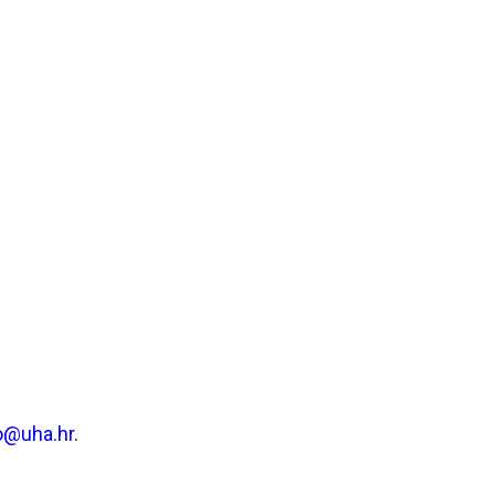
vo@uha.hr
.