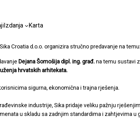
ji
Izdanja
Karta
ika Croatia d.o.o. organizira stručno predavanje na temu
edavanje
Dejana Šomošija dipl. ing. građ.
na temu sustavi za 
ženja hrvatskih arhitekata.
orisnicima sigurna, ekonomična i trajna rješenja.
ađevinske industrije, Sika pridaje veliku pažnju rješenji
emenata u skladu sa zadnjim standardima i zahtjevima u gr