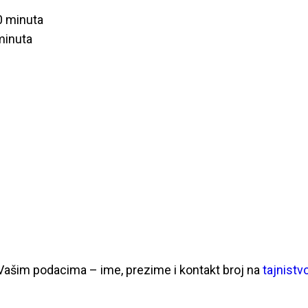
20 minuta
minuta
 Vašim podacima – ime, prezime i kontakt broj na
tajnist