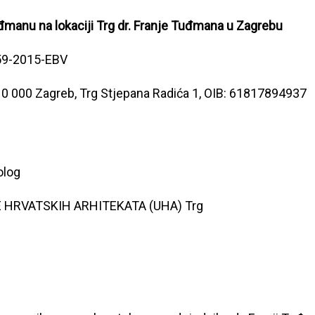
manu na lokaciji Trg dr. Franje Tuđmana u Zagrebu
2659-2015-EBV
0 000 Zagreb, Trg Stjepana Radića 1, OIB: 61817894937
olog
E HRVATSKIH ARHITEKATA (UHA) Trg