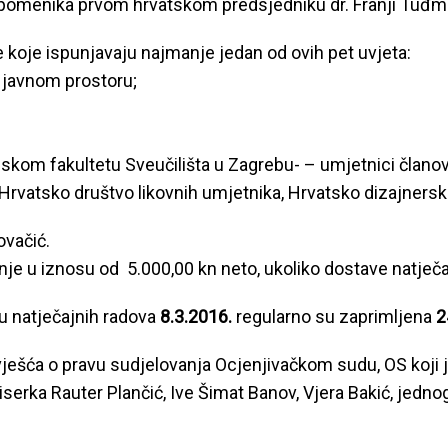
pomenika prvom hrvatskom predsjedniku dr. Franji Tuđman
 koje ispunjavaju najmanje jedan od ovih pet uvjeta:
 u javnom prostoru;
nskom fakultetu Sveučilišta u Zagrebu- – umjetnici člano
Hrvatsko društvo likovnih umjetnika, Hrvatsko dizajnersko 
ovačić.
je u iznosu od 5.000,00 kn neto, ukoliko dostave natječa
u natječajnih radova
8.3.2016.
regularno su zaprimljena
2
ešća o pravu sudjelovanja Ocjenjivačkom sudu, OS koji je
rka Rauter Plančić, Ive Šimat Banov, Vjera Bakić, jednogla