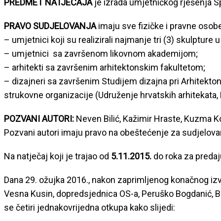
PREDMET NATJEČAJA
je izrada umjetničkog rješenja S
PRAVO SUDJELOVANJA
imaju sve fizičke i pravne osobe
– umjetnici koji su realizirali najmanje tri (3) skulpture
– umjetnici sa završenom likovnom akademijom;
– arhitekti sa završenim arhitektonskim fakultetom;
– dizajneri sa završenim Studijem dizajna pri Arhitekto
strukovne organizacije (Udruženje hrvatskih arhitekata, 
POZVANI AUTORI:
Neven Bilić, Kažimir Hraste, Kuzma K
Pozvani autori imaju pravo na obeštećenje za sudjelovan
Na natječaj koji je trajao od
5.11.2015.
do roka za predaj
Dana 29. ožujka 2016., nakon zaprimljenog konačnog izvj
Vesna Kusin, dopredsjednica OS-a, Peruško Bogdanić, Bise
se četiri jednakovrijedna otkupa kako slijedi: