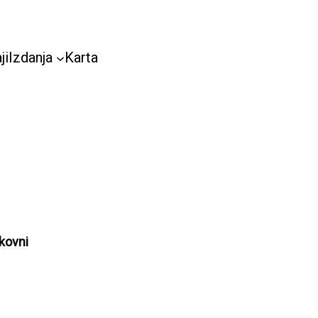
ji
Izdanja
Karta
ikovni