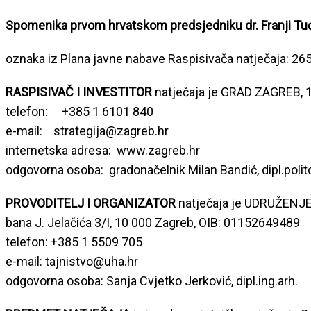
Spomenika prvom hrvatskom predsjedniku dr. Franji Tuđ
oznaka iz Plana javne nabave Raspisivača natječaja: 
RASPISIVAČ I INVESTITOR
natječaja je GRAD ZAGREB, 1
telefon: +385 1 6101 840
e-mail: strategija@zagreb.hr
internetska adresa: www.zagreb.hr
odgovorna osoba: gradonačelnik Milan Bandić, dipl.polit
PROVODITELJ I ORGANIZATOR
natječaja je UDRUŽENJ
bana J. Jelačića 3/I, 10 000 Zagreb, OIB: 01152649489
telefon: +385 1 5509 705
e-mail: tajnistvo@uha.hr
odgovorna osoba: Sanja Cvjetko Jerković, dipl.ing.arh.