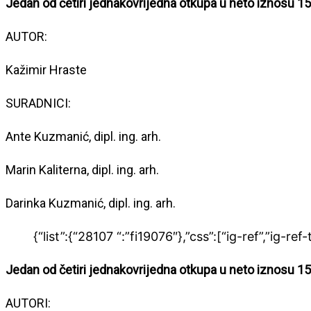
Jedan od četiri jednakovrijedna otkupa u neto iznosu 15
AUTOR:
Kažimir Hraste
SURADNICI:
Ante Kuzmanić, dipl. ing. arh.
Marin Kaliterna, dipl. ing. arh.
Darinka Kuzmanić, dipl. ing. arh.
{“list”:{“28107 “:”fi19076″},”css”:[“ig-ref”,”ig-ref-
Jedan od četiri jednakovrijedna otkupa u neto iznosu 15
AUTORI: