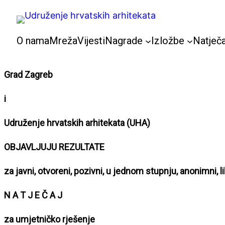
Skoči
do
sadržaja
O nama
Mreža
Vijesti
Nagrade
Izložbe
Natječa
Grad Zagreb
i
Udruženje hrvatskih arhitekata (UHA)
OBJAVLJUJU REZULTATE
za j
avni, otvoreni, pozivni, u jednom stupnju, anonimni, l
N A T J E Č A J
za umjetničko rješenje