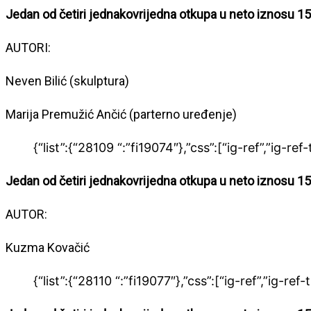
Jedan od četiri jednakovrijedna otkupa u neto iznosu 15
AUTORI:
Neven Bilić (skulptura)
Marija Premužić Ančić (parterno uređenje)
{“list”:{“28109 “:”fi19074″},”css”:[“ig-ref”,”ig-ref-
Jedan od četiri jednakovrijedna otkupa u neto iznosu 15
AUTOR:
Kuzma Kovačić
{“list”:{“28110 “:”fi19077″},”css”:[“ig-ref”,”ig-ref-