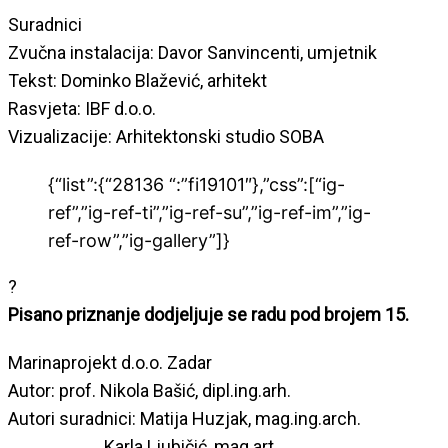
Suradnici
Zvučna instalacija: Davor Sanvincenti, umjetnik
Tekst: Dominko Blažević, arhitekt
Rasvjeta: IBF d.o.o.
Vizualizacije: Arhitektonski studio SOBA
{“list”:{“28136 “:”fi19101″},”css”:[“ig-
ref”,”ig-ref-ti”,”ig-ref-su”,”ig-ref-im”,”ig-
ref-row”,”ig-gallery”]}
?
Pisano priznanje dodjeljuje se radu pod brojem 15.
Marinaprojekt d.o.o. Zadar
Autor: prof. Nikola Bašić, dipl.ing.arh.
Autori suradnici: Matija Huzjak, mag.ing.arch.
Karla Ljubičić, mag.art.