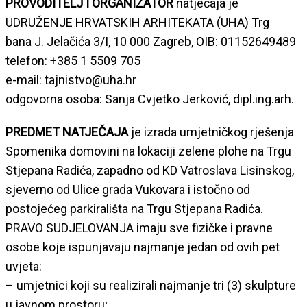
PROVODITELJ I ORGANIZATOR
natječaja je
UDRUŽENJE HRVATSKIH ARHITEKATA (UHA) Trg
bana J. Jelačića 3/I, 10 000 Zagreb, OIB: 01152649489
telefon: +385 1 5509 705
e-mail: tajnistvo@uha.hr
odgovorna osoba: Sanja Cvjetko Jerković, dipl.ing.arh.
PREDMET NATJEČAJA
je izrada umjetničkog rješenja
Spomenika domovini na lokaciji zelene plohe na Trgu
Stjepana Radića, zapadno od KD Vatroslava Lisinskog,
sjeverno od Ulice grada Vukovara i istočno od
postojećeg parkirališta na Trgu Stjepana Radića.
PRAVO SUDJELOVANJA imaju sve fizičke i pravne
osobe koje ispunjavaju najmanje jedan od ovih pet
uvjeta:
– umjetnici koji su realizirali najmanje tri (3) skulpture
u javnom prostoru;