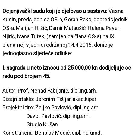
OcjenjivačkI sudu koji je djelovao u sastavu:
Vesna
Kusin, predsjednica OS-a, Goran Rako, dopredsjednik
OS-a, Marijan Hržić, Damir Mataušić, Helena Paver
Njirić, Ivana Tutek, (zamjenica člana OS-a) na IX.
plenarnoj sjednici održanoj 14.4.2016. donio je
jednoglasno sljedeće odluke:
I. nagrada u neto iznosu od 25.000,00 kn dodijeljuje se
radu pod brojem 45.
Autor: Prof. Nenad Fabijanić, dipl.ing.arh.
Dizajn staklo: Jeronim Tišljar, akad.kipar
Projektni tim: Željko Pavlović, dipl.ing.arh.
Davor Pavlović, dipl.ing.arh.
Studio Kušan
Konstrukcija: Berislav Medić, dipl.ing.građ.