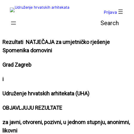
Skoči
do
Prijava
sadržaja
Pretraga
Rezultati NATJEČAJA za umjetničko rješenje
Spomenika domovini
Grad Zagreb
i
Udruženje hrvatskih arhitekata (UHA)
OBJAVLJUJU REZULTATE
za javni, otvoreni, pozivni, u jednom stupnju, anonimni,
likovni