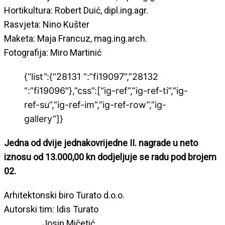
Hortikultura: Robert Duić, dipl.ing.agr.
Rasvjeta: Nino Kušter
Maketa: Maja Francuz, mag.ing.arch.
Fotografija: Miro Martinić
{“list”:{“28131 “:”fi19097”,”28132
“:”fi19096″},”css”:[“ig-ref”,”ig-ref-ti”,”ig-
ref-su”,”ig-ref-im”,”ig-ref-row”,”ig-
gallery”]}
Jedna od dvije jednakovrijedne II. nagrade u neto
iznosu od 13.000,00 kn dodjeljuje se radu pod brojem
02.
Arhitektonski biro Turato d.o.o.
Autorski tim: Idis Turato
Josip Mičetić