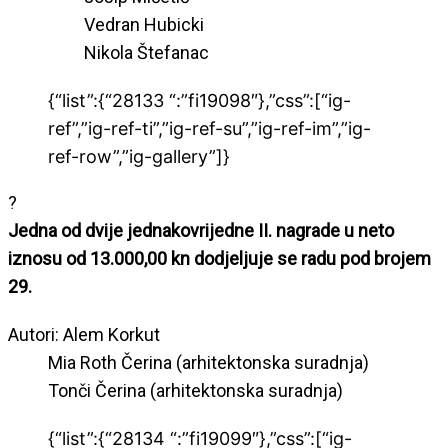
Vedran Hubicki
Nikola Štefanac
{“list”:{“28133 “:”fi19098″},”css”:[“ig-
ref”,”ig-ref-ti”,”ig-ref-su”,”ig-ref-im”,”ig-
ref-row”,”ig-gallery”]}
?
Jedna od dvije jednakovrijedne II. nagrade u neto
iznosu od 13.000,00 kn dodjeljuje se radu pod brojem
29.
Autori: Alem Korkut
Mia Roth Čerina (arhitektonska suradnja)
Tonči Čerina (arhitektonska suradnja)
{“list”:{“28134 “:”fi19099″},”css”:[“ig-