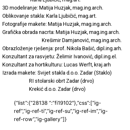
3D modeliranje: Matija Huzjak, mag.ing.arch.
Oblikovanje stakla: Karla Ljubičić, mag.art.
Fotografije makete: Matija Huzjak, mag.ing.arch.
Grafička obrada nacrta: Matija Huzjak, mag.ing.arch.
Krešimir Damjanović, mag.ing.arch.
Obrazloženje rješenja: prof. Nikola Bašić, dipl.ing.arh.
Konzultant za rasvjetu: Želimir Ivanović, dipl.ing.el.
Konzultant za hortikulturu: Lucas Werft, kraj.arh
Izrada makete: Svijet stakla d.o.o. Zadar (Staklo)
RI stolarski obrt Zadar (drvo)
Krekić d.o.o. Zadar (drvo)
{“list”:{“28138 “:”fi19102″},”css”:[“ig-
ref”,”ig-ref-ti”,”ig-ref-su”,”ig-ref-im”,”ig-
ref-row”,”ig-gallery”]}