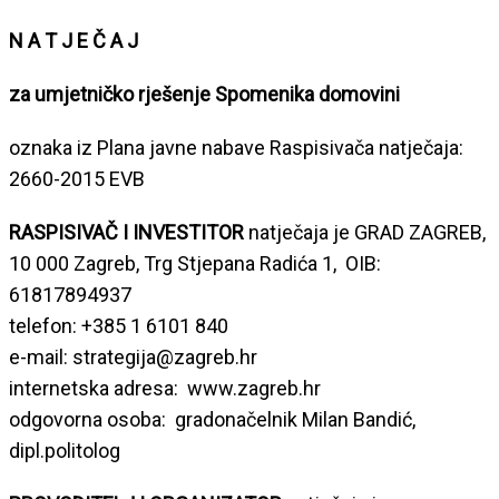
N A T J E Č A J
za umjetničko rješenje Spomenika domovini
oznaka iz Plana javne nabave Raspisivača natječaja:
2660-2015 EVB
RASPISIVAČ I INVESTITOR
natječaja je GRAD ZAGREB,
10 000 Zagreb, Trg Stjepana Radića 1, OIB:
61817894937
telefon: +385 1 6101 840
e-mail: strategija@zagreb.hr
internetska adresa: www.zagreb.hr
odgovorna osoba: gradonačelnik Milan Bandić,
dipl.politolog