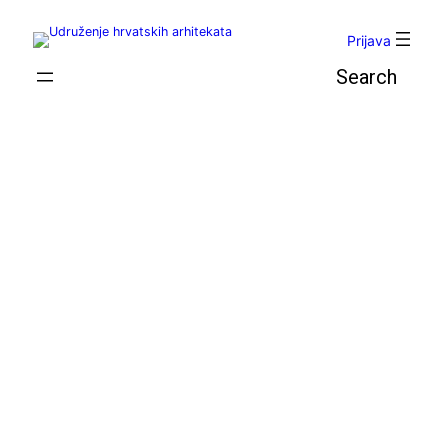
Skoči
do
Prijava
sadržaja
Pretraga