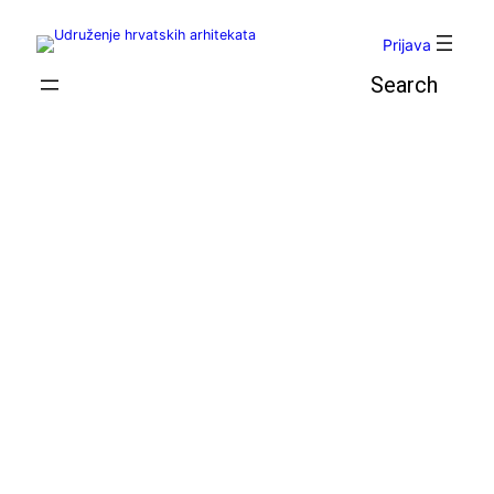
Skoči
do
Prijava
sadržaja
Pretraga