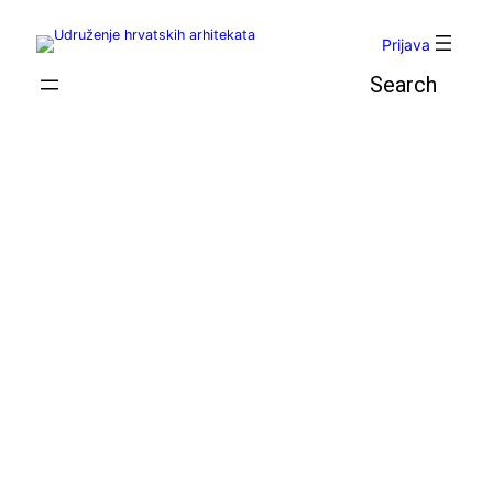
Skoči
do
Prijava
sadržaja
Pretraga