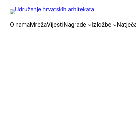
Skoči
do
sadržaja
O nama
Mreža
Vijesti
Nagrade
Izložbe
Natječa