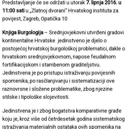
Predstavljanje će se održati u utorak
7. lipnja 2016. u
11:00 sati
u „Zlatnoj dvorani“ Hrvatskog instituta za
povijest, Zagreb, Opatička 10
Knjiga Burgologija
– Srednjovjekovni utvrđeni gradovi
kontinentalne Hrvatske jedinstveno je djelo o
postojećoj hrvatskoj burgološkoj problematici, dakle o
hrvatskom srednjovjekovnom, napose feudalnom
fortifikacijskom i stambenom graditeljstvu.
Jedinstvena je po pristupu istraživanju povijesnih
spomenika, po rasčlanjivanju i sistematizaciji ove
raznovrsne i složene problematike, zbog njezine
stilske i tipološke slojevitosti.
Jedinstvena je i zbog bogatstva komparativne građe
koju je, kroz više od četrdesetak godina sistematskog
istraživanja materijalnih ostataka ovih spomenika na