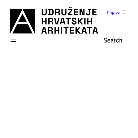
Skoči
do
Prijava
sadržaja
Pretraga