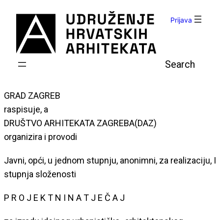
Skoči
do
Prijava
sadržaja
Pretraga
GRAD ZAGREB
raspisuje, a
DRUŠTVO ARHITEKATA ZAGREBA(DAZ)
organizira i provodi
Javni, opći, u jednom stupnju, anonimni, za realizaciju, I
stupnja složenosti
P R O J E K T N I N A T J E Č A J