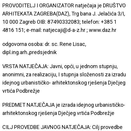
PROVODITELJ I ORGANIZATOR natječaja je DRUŠTVO
ARHITEKATA ZAGREBA(DAZ), Trg bana J. Jelačića 3/I,
10 000 Zagreb OIB: 87490332083; telefon: +385 1
4816 151; e-mail: natjecaji@d-a-z.hr ; www.daz.hr
odgovorna osoba: dr. sc. Rene Lisac,
dipl.ing.arh.,predsjednik
VRSTA NATJEČAJA: Javni, opći, u jednom stupnju,
anonimni, za realizaciju, I stupnja složenosti za izradu
idejnog urbanističko- arhitektonskog rješenja Dječjeg
vrtića Podbrežje
PREDMET NATJEČAJA je izrada idejnog urbanističko-
arhitektonskog rješenja Dječjeg vrtića Podbrežje
CILJ PROVEDBE JAVNOG NATJEČAJA: Cilj provedbe