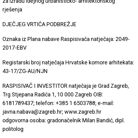
za izradu idejnog urbanističko- arhitektonskog
rješenja
DJEČJEG VRTIĆA PODBREŽJE
Oznaka iz Plana nabave Raspisivača natječaja: 2049-
2017-EBV
Registarski broj natječaja Hrvatske komore arhitekata:
43-17/ZG-AU/NJN
RASPISIVAČ I INVESTITOR natječaja je Grad Zagreb,
Trg Stjepana Radića 1, 10 000 Zagreb OIB:
6181789437; telefon: +385 1 6503788; e-mail:
javna.nabava@zagreb.hr; www.zagreb.hr
odgovorna osoba: gradonačelnik Milan Bandić, dipl.
politolog