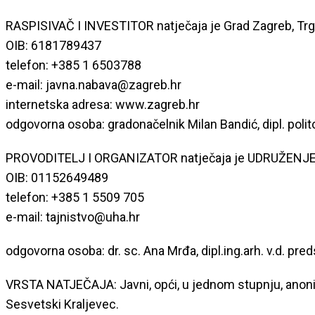
RASPISIVAČ I INVESTITOR natječaja je Grad Zagreb, Trg
OIB: 6181789437
telefon: +385 1 6503788
e-mail: javna.nabava@zagreb.hr
internetska adresa: www.zagreb.hr
odgovorna osoba: gradonačelnik Milan Bandić, dipl. polit
PROVODITELJ I ORGANIZATOR natječaja je UDRUŽENJE H
OIB: 01152649489
telefon: +385 1 5509 705
e-mail: tajnistvo@uha.hr
odgovorna osoba: dr. sc. Ana Mrđa, dipl.ing.arh. v.d. pre
VRSTA NATJEČAJA: Javni, opći, u jednom stupnju, anonimn
Sesvetski Kraljevec.