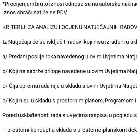
*Procijenjeni bruto iznosi odnose se na autorske naknad
iznos obračunat će se PDV.
KRITERIJI ZA ANALIZU I OCJENU NATJEČAJNIH RADO
Iz Natječaja će se isključiti radovi koji nisu izrađeni 
a/ Predani poslije roka navedenog u ovim Uvjetima Natje
b/ Koji ne sadrže priloge navedene u ovim Uvjetima Natj
c/ Čija oprema rada nije u skladu s ovim Uvjetima Natječ
d/ Koji nisu u skladu s prostornim planom, Programom i 
Pored usklađenosti rada s uvjetima raspisa, u pogledu sa
– prostorni koncept u skladu s prostorno-planskom do