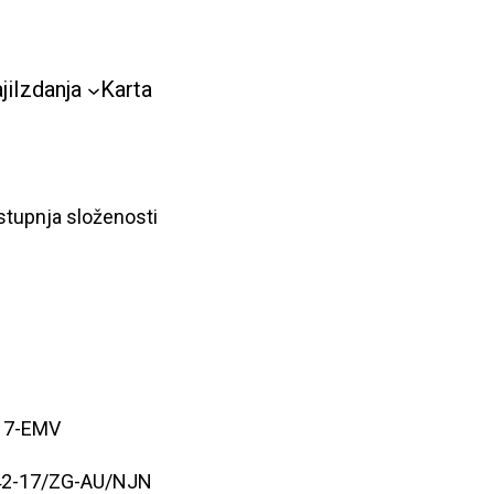
ji
Izdanja
Karta
 stupnja složenosti
017-EMV
: 42-17/ZG-AU/NJN