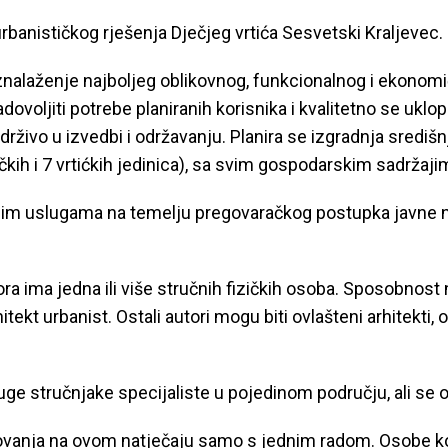
anističkog rješenja Dječjeg vrtića Sesvetski Kraljevec.
alaženje najboljeg oblikovnog, funkcionalnog i ekonomi
ovoljiti potrebe planiranih korisnika i kvalitetno se uklo
drživo u izvedbi i održavanju. Planira se izgradnja središ
ičkih i 7 vrtićkih jedinica), sa svim gospodarskim sadržaj
avnim uslugama na temelju pregovaračkog postupka javne
 jedna ili više stručnih fizičkih osoba. Sposobnost na
tekt urbanist. Ostali autori mogu biti ovlašteni arhitekti, ovl
uge stručnjake specijaliste u pojedinom području, ali se 
elovanja na ovom natječaju samo s jednim radom. Osobe ko