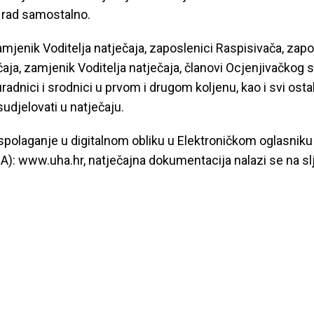
i rad samostalno.
mjenik Voditelja natječaja, zaposlenici Raspisivača, zaposl
čaja, zamjenik Voditelja natječaja, članovi Ocjenjivačkog s
radnici i srodnici u prvom i drugom koljenu, kao i svi ostal
udjelovati u natječaju.
raspolaganje u digitalnom obliku u Elektroničkom oglasn
): www.uha.hr, natječajna dokumentacija nalazi se na sl