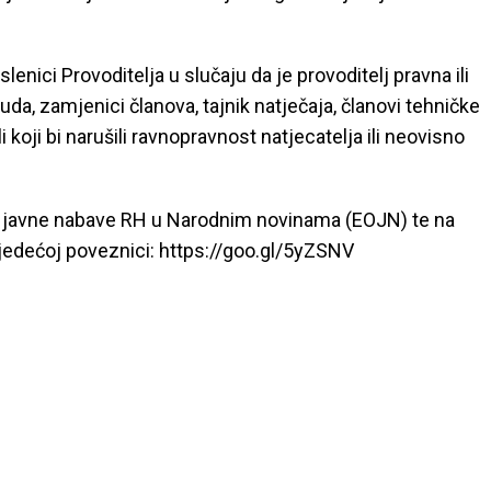
enici Provoditelja u slučaju da je provoditelj pravna ili
uda, zamjenici članova, tajnik natječaja, članovi tehničke
i koji bi narušili ravnopravnost natjecatelja ili neovisno
iku javne nabave RH u Narodnim novinama (EOJN) te na
jedećoj poveznici: https://goo.gl/5yZSNV