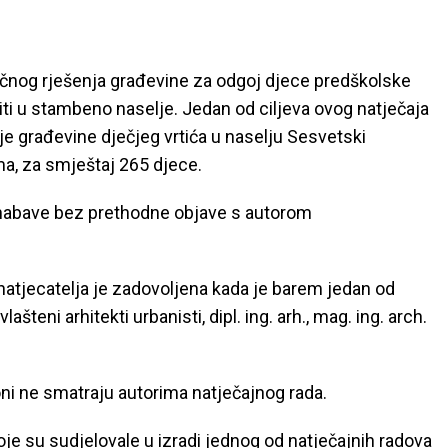
čnog rješenja građevine za odgoj djece predškolske
piti u stambeno naselje. Jedan od ciljeva ovog natječaja
nje građevine dječjeg vrtića u naselju Sesvetski
ima, za smještaj 265 djece.
 nabave bez prethodne objave s autorom
tjecatelja je zadovoljena kada je barem jedan od
ašteni arhitekti urbanisti, dipl. ing. arh., mag. ing. arch.
oni ne smatraju autorima natječajnog rada.
je su sudjelovale u izradi jednog od natječajnih radova