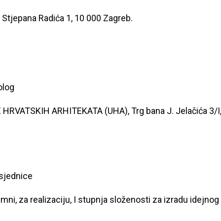
 Stjepana Radića 1, 10 000 Zagreb.
olog
RVATSKIH ARHITEKATA (UHA), Trg bana J. Jelačića 3/I,
dsjednice
i, za realizaciju, I stupnja složenosti za izradu idejnog