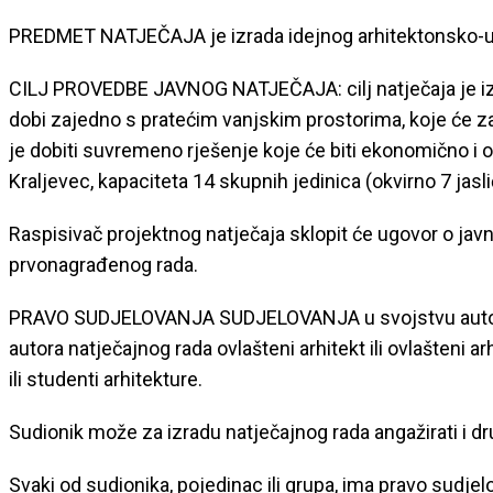
PREDMET NATJEČAJA je izrada idejnog arhitektonsko-urb
CILJ PROVEDBE JAVNOG NATJEČAJA: cilj natječaja je izn
dobi zajedno s pratećim vanjskim prostorima, koje će zad
je dobiti suvremeno rješenje koje će biti ekonomično i o
Kraljevec, kapaciteta 14 skupnih jedinica (okvirno 7 jasl
Raspisivač projektnog natječaja sklopit će ugovor o j
prvonagrađenog rada.
PRAVO SUDJELOVANJA SUDJELOVANJA u svojstvu autora ima
autora natječajnog rada ovlašteni arhitekt ili ovlašteni arhi
ili studenti arhitekture.
Sudionik može za izradu natječajnog rada angažirati i dr
Svaki od sudionika, pojedinac ili grupa, ima pravo sudj