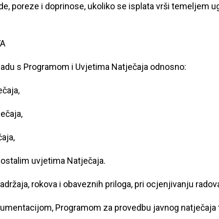
e, poreze i doprinose, ukoliko se isplata vrši temeljem 
VA
u skladu s Programom i Uvjetima Natječaja odnosno:
čaja,
ečaja,
aja,
ostalim uvjetima Natječaja.
držaja, rokova i obaveznih priloga, pri ocjenjivanju radov
kumentacijom, Programom za provedbu javnog natječaja 