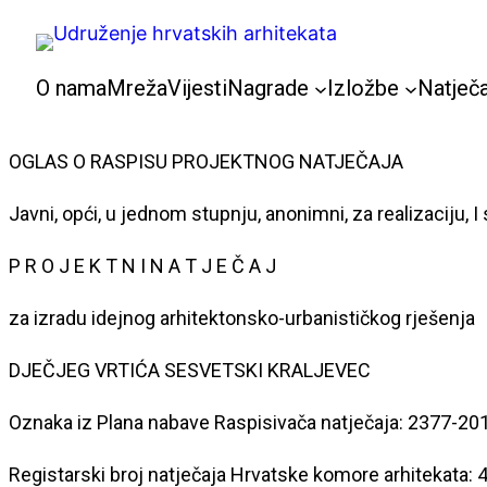
Skoči
do
sadržaja
O nama
Mreža
Vijesti
Nagrade
Izložbe
Natječa
OGLAS O RASPISU PROJEKTNOG NATJEČAJA
Javni, opći, u jednom stupnju, anonimni, za realizaciju, I
P R O J E K T N I N A T J E Č A J
za izradu idejnog arhitektonsko-urbanističkog rješenja
DJEČJEG VRTIĆA SESVETSKI KRALJEVEC
Oznaka iz Plana nabave Raspisivača natječaja: 2377-2
Registarski broj natječaja Hrvatske komore arhitekata