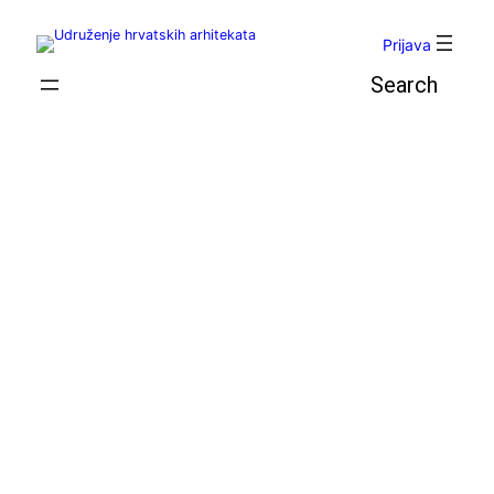
Skoči
do
Prijava
sadržaja
Pretraga