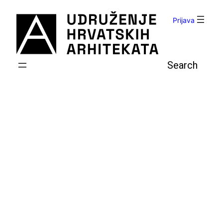
Skoči
do
Prijava
sadržaja
Pretraga