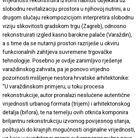
vrijednosti rekonstruira izvorni habitus objekata uz
slobodnu revitalizaciju prostora u njihovoj nutrini, a u
drugom slučaju rekompozicijom interpretira slobodnu
viziju slikovitosti gradskom trgu (Zagreb), odnosno
rekonstruirati izgled kasno barokne palače (Varaždin),
a s time da se nutarnji prostori razriješe u okviru
funkcionalnih zahtjeva suvremene trgovačke
tehnologije. Posebno je ovdje zanimljivo rješenje
varaždinskog zahvata, pa je ponovo vrijedno
pozornosti mišljenje nestora hrvatske arhitektonike:
“U varaždinskom primjeru, u toku procesa
rekonstrukcije, autor pronalazi neslućene autentične
vrijednosti urbanog formata (trijem) i arhitektonskog
detalja (bifora), te na temelju ovih otkrića komponira
briljantnu rekonstrukciju izvornog povijesnog stanja,
poštujući do krajnjih mogućnosti originalne vrijednosti,