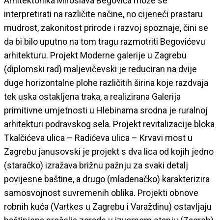
Arhitektonika Miroslava Begovića može se
interpretirati na različite načine, no cijeneći prastaru
mudrost, zakonitost prirode i razvoj spoznaje, čini se
da bi bilo uputno na tom tragu razmotriti Begovićevu
arhitekturu. Projekt Moderne galerije u Zagrebu
(diplomski rad) maljevičevski je reduciran na dvije
duge horizontalne plohe različitih širina koje razdvaja
tek uska ostakljena traka, a realizirana Galerija
primitivne umjetnosti u Hlebinama srodna je ruralnoj
arhitekturi podravskog sela. Projekt revitalizacije bloka
Tkalčićeva ulica – Radićeva ulica – Krvavi most u
Zagrebu janusovski je projekt s dva lica od kojih jedno
(staračko) izražava brižnu pažnju za svaki detalj
povijesne baštine, a drugo (mladenačko) karakterizira
samosvojnost suvremenih oblika. Projekti obnove
robnih kuća (Vartkes u Zagrebu i Varaždinu) ostavljaju