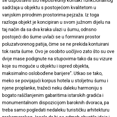
se uspostaviti što neposredniji kontakt funkcionalnog
sadržaja u objektu s postojećom kvalitetom u
vanjskim prirodnim prostorima pejzaža. Iz toga
razloga objekt je koncipiran u svom južnom dijelu na
taj način da sa dva kraka ulazi u šumu, odnsno
postojeći dio šume uvlači se u formirani prostor
poluzatvorenog patija, čime se ne prekida kontuirani
tok rasta šume. Ovo je osobito uočljivo zato što su ove
dvije mase podignute na stupovima-tako da su vizure
koje su moguće u objektu i ispred objekta,
maksimalno oslobođene barijere”. Utkao se tako,
meko se povijajući korpus hotela u stoljetnu šumu i
njene proplanke, tražeći neku daleku harmoniju s
bogato raščlanjenim gabaritima istarskih gradića i
monumentalnom dispozicijom baroknih dvoraca, pa
treba samo pogledati nedaleku turističku arhitekturu