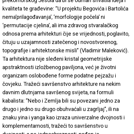
prekomorskog Jesola da bi se odmah shvatila ideja i
kvaliteta te građevine: “U projektu Begovića i Bartolića
nema’prilagođavanja’, ‘morfologije počela’ ni
‘permutacije cjelina’, ali ima zdravog stvaralačkog
odnosa prema arhitekturi čije se vrijednosti, poglavito,
čituju u uzajamnosti zatečenog i novostvorenog,
topografije i arhitektonske misli” (Vladimir Maleković).
Ta arhitektura nije sleđeni kristal geometrijske
apstraktnosti izložbenog paviljona, već je životni
organizam oslobođene forme podatne pejzažu i
čovjeku. Tražeći savršenstvo arhitekture na nekim
davnim dlutnjama savršenog svijeta, na formuli
kabalista: “Nebo i Zemlja bili su povezani jedno za
drugo i jedno su drugo obuhvaćali u zagrljaj”, ili na
znaku yina i yanga kao izraza univerzalne dvojnosti i
komplementarnosti, tražeći to savršenstvo u