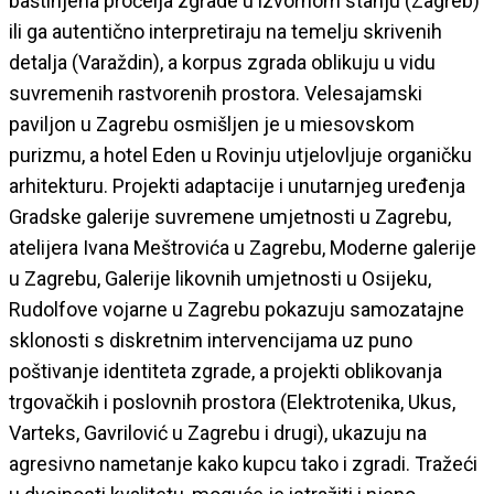
baštinjena pročelja zgrade u izvornom stanju (Zagreb)
ili ga autentično interpretiraju na temelju skrivenih
detalja (Varaždin), a korpus zgrada oblikuju u vidu
suvremenih rastvorenih prostora. Velesajamski
paviljon u Zagrebu osmišljen je u miesovskom
purizmu, a hotel Eden u Rovinju utjelovljuje organičku
arhitekturu. Projekti adaptacije i unutarnjeg uređenja
Gradske galerije suvremene umjetnosti u Zagrebu,
atelijera Ivana Meštrovića u Zagrebu, Moderne galerije
u Zagrebu, Galerije likovnih umjetnosti u Osijeku,
Rudolfove vojarne u Zagrebu pokazuju samozatajne
sklonosti s diskretnim intervencijama uz puno
poštivanje identiteta zgrade, a projekti oblikovanja
trgovačkih i poslovnih prostora (Elektrotenika, Ukus,
Varteks, Gavrilović u Zagrebu i drugi), ukazuju na
agresivno nametanje kako kupcu tako i zgradi. Tražeći