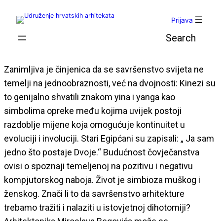
Skoči
do
Prijava
sadržaja
Pretraga
Zanimljiva je činjenica da se savršenstvo svijeta ne
temelji na jednoobraznosti, već na dvojnosti: Kinezi su
to genijalno shvatili znakom yina i yanga kao
simbolima opreke među kojima uvijek postoji
razdoblje mijene koja omogućuje kontinuitet u
evoluciji i involuciji. Stari Egipćani su zapisali: „ Ja sam
jedno što postaje Dvoje.“ Budućnost čovječanstva
ovisi o spoznaji temeljenoj na pozitivu i negativu
kompjutorskog naboja. Život je simbioza muškog i
ženskog. Znači li to da savršenstvo arhitekture
trebamo tražiti i nalaziti u istovjetnoj dihotomiji?