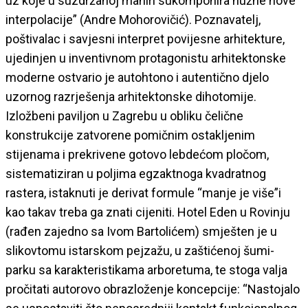
uz koje u suzdržanoj maniri sukomponira nužne nove
interpolacije” (Andre Mohorovičić). Poznavatelj,
poštivalac i savjesni interpret povijesne arhitekture,
ujedinjen u inventivnom protagonistu arhitektonske
moderne ostvario je autohtono i autentično djelo
uzornog razrješenja arhitektonske dihotomije.
Izložbeni paviljon u Zagrebu u obliku čelične
konstrukcije zatvorene pomičnim ostakljenim
stijenama i prekrivene gotovo lebdećom pločom,
sistematiziran u poljima egzaktnoga kvadratnog
rastera, istaknuti je derivat formule “manje je više”i
kao takav treba ga znati cijeniti. Hotel Eden u Rovinju
(rađen zajedno sa Ivom Bartolićem) smješten je u
slikovtomu istarskom pejzažu, u zaštićenoj šumi-
parku sa karakteristikama arboretuma, te stoga valja
pročitati autorovo obrazloženje koncepcije: “Nastojalo