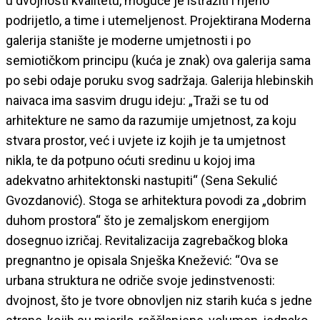
u dvojnosti kvalitetu, moguće je istražiti i njeno
podrijetlo, a time i utemeljenost. Projektirana Moderna
galerija stanište je moderne umjetnosti i po
semiotičkom principu (kuća je znak) ova galerija sama
po sebi odaje poruku svog sadržaja. Galerija hlebinskih
naivaca ima sasvim drugu ideju: „Traži se tu od
arhitekture ne samo da razumije umjetnost, za koju
stvara prostor, već i uvjete iz kojih je ta umjetnost
nikla, te da potpuno oćuti sredinu u kojoj ima
adekvatno arhitektonski nastupiti“ (Sena Sekulić
Gvozdanović). Stoga se arhitektura povodi za „dobrim
duhom prostora“ što je zemaljskom energijom
dosegnuo izričaj. Revitalizacija zagrebačkog bloka
pregnantno je opisala Snješka Knežević: “Ova se
urbana struktura ne odriče svoje jedinstvenosti:
dvojnost, što je tvore obnovljen niz starih kuća s jedne