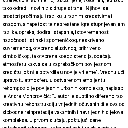
strane, kojih su mjerilo, raščlanjene, volumen, jednako
tako odredili novi niz s druge strane…Njihovi se
prostori prožimaju i razlikuju raznim sredstvima i
snagom, a napetost te neprestane igre stupnjevanjem
razlika, opreka, dodira i stapanja, istovremenost
nazočnosti istinski spomeničkog, neskriveno
suvremenog, otvoreno aluzivnog, prikriveno
simboličkog, ta otvorena koegzistencija, obećaju
atmosferu kakva se u zagrebačkom povijesnom
središtu još nije potvrdila u novije vrijeme”. Vrednujući
upravo tu atmosferu u ostvarenom ambijentu
rekompozicije povijesnih urbanih kompleksa, napisao
je Andre Mohorovičić: “…autor je suptilno diferencirao
kreativnu rekonstrukciju vrijednih očuvanih dijelova od
slobodne reinpretacije vakantnih i nevrijednih dijelova
kompleksa. U prvom slučaju, poštujući dane