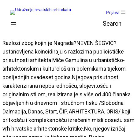
Skoči
do
Prijava
sadržaja
Pretraga
Razlozi zbog kojih je Nagrada?NEVEN ŠEGVIĆ?
ustanovljena koincidiraju s razlozima publicističke
prisutnosti arhitekta Miće Gamulina u urbanističko-
arhitektonskim i kulturološkim polemikama tijekom
posljednjih dvadeset godina.Njegova prisutnost
karakterizirana neposrednošću, slojevitošću i
originalnim stilom, realizirana je s više od 400 članaka
objavljenih u dnevnom i stručnom tisku /Slobodna
Dalmacija, Danas, Start, ČIP, ARHITEKTURA, ORIS/ koji
britkošću i kompleksnošću izrečenih misli dosežu sam
vrh hrvatske arhitektonske kritike.No, njegov izričaj