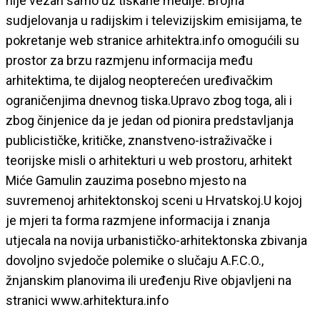
nije vezan samo uz tiskane medije. Brojna
sudjelovanja u radijskim i televizijskim emisijama, te
pokretanje web stranice arhitektra.info omogućili su
prostor za brzu razmjenu informacija među
arhitektima, te dijalog neopterećen uređivačkim
ograničenjima dnevnog tiska.Upravo zbog toga, ali i
zbog činjenice da je jedan od pionira predstavljanja
publicističke, kritičke, znanstveno-istraživačke i
teorijske misli o arhitekturi u web prostoru, arhitekt
Miće Gamulin zauzima posebno mjesto na
suvremenoj arhitektonskoj sceni u Hrvatskoj.U kojoj
je mjeri ta forma razmjene informacija i znanja
utjecala na novija urbanističko-arhitektonska zbivanja
dovoljno svjedoče polemike o slučaju A.F.C.O.,
žnjanskim planovima ili uređenju Rive objavljeni na
stranici www.arhitektura.info