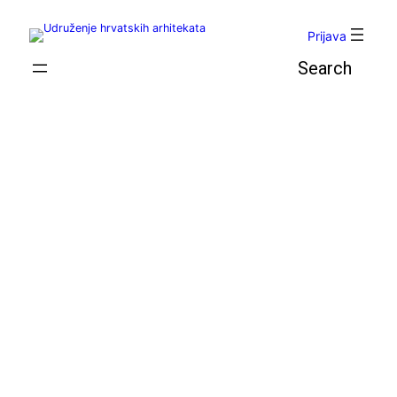
Skoči
do
Prijava
sadržaja
Pretraga