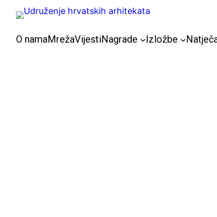
Skoči
do
sadržaja
O nama
Mreža
Vijesti
Nagrade
Izložbe
Natječa