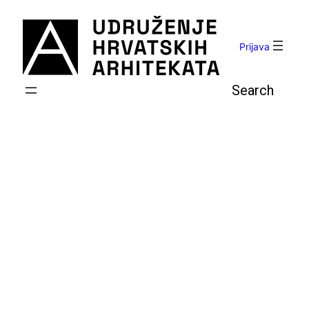
Skoči
do
sadržaja
Prijava
Pretraga