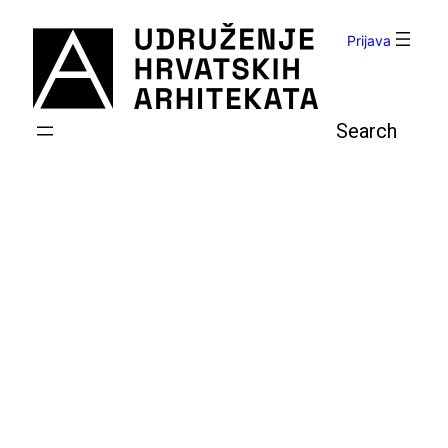
Skoči
do
Prijava
sadržaja
Pretraga