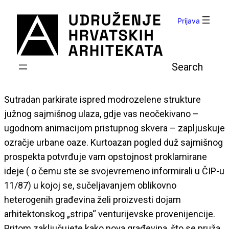
Skoči
do
Prijava
sadržaja
Pretraga
Sutradan parkirate ispred modrozelene strukture
južnog sajmišnog ulaza, gdje vas neočekivano –
ugodnom animacijom pristupnog skvera – zapljuskuje
ozračje urbane oaze. Kurtoazan pogled duž sajmišnog
prospekta potvrđuje vam opstojnost proklamirane
ideje ( o čemu ste se svojevremeno informirali u ČIP-u
11/87) u kojoj se, sučeljavanjem oblikovno
heterogenih građevina želi proizvesti dojam
arhitektonskog „stripa“ venturijevske provenijencije.
Pritom zaključujete kako nova građevina, što se pruža