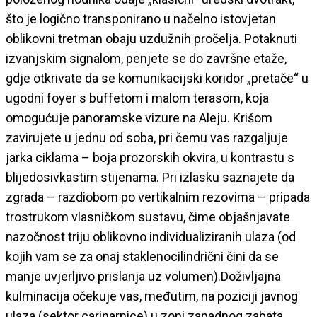
što je logično transponirano u načelno istovjetan
oblikovni tretman obaju uzdužnih pročelja. Potaknuti
izvanjskim signalom, penjete se do završne etaže,
gdje otkrivate da se komunikacijski koridor „pretače“ u
ugodni foyer s buffetom i malom terasom, koja
omogućuje panoramske vizure na Aleju. Krišom
zavirujete u jednu od soba, pri čemu vas razgaljuje
jarka ciklama – boja prozorskih okvira, u kontrastu s
blijedosivkastim stijenama. Pri izlasku saznajete da
zgrada – razdiobom po vertikalnim rezovima – pripada
trostrukom vlasničkom sustavu, čime objašnjavate
nazočnost triju oblikovno individualiziranih ulaza (od
kojih vam se za onaj staklenocilindrični čini da se
manje uvjerljivo prislanja uz volumen).Doživljajna
kulminacija očekuje vas, međutim, na poziciji javnog
ulaza (sektor carinarnice) u zoni zapadnog zabata.