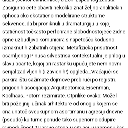
Zasigurno ćete obaviti nekoliko znatiželjno-analitičkih
ophoda oko ekstatično modelirane strukturne
sekvence, da bi proniknuli u dramaturgiju u kojoj
statičnost točkasto perforirane slobodnostojeće zidne
opne uzbudljivo komunicira s napetošću kodusno
izmaknutih zabatnih stijena. Metafizička prisutnost
osamljenog Pinusa silvestrisa kontekstualni je prilog u
slavu poante, kojoj pri rastanku upućujete neminovni
serijal zadivljenih (i zavidnih!) opgleda…Vraćajući se
parkiralištu sažimate dojmove prebirući po registru
prigodnih asocijacija: Arquitectonica, Eisenman,
Koolhaas..Potom rezimirate. Otprilike ovako: Može li
biti poželjniji učinak arhitekture od onog u kojem se
ona unatoč sveukupnom asortimanu i agresiji dnevne
(pseudo) kulturne ponude tako superiorno odupire
ravnodušnosti? Upravo stoga, u situaciji i vremenu kad