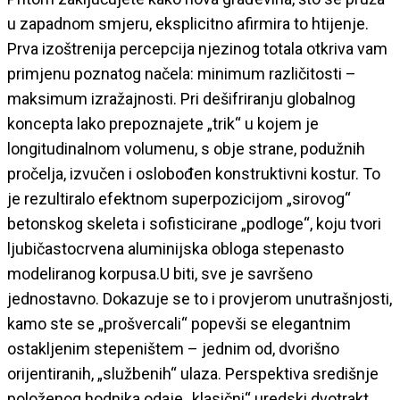
u zapadnom smjeru, eksplicitno afirmira to htijenje.
Prva izoštrenija percepcija njezinog totala otkriva vam
primjenu poznatog načela: minimum različitosti –
maksimum izražajnosti. Pri dešifriranju globalnog
koncepta lako prepoznajete „trik“ u kojem je
longitudinalnom volumenu, s obje strane, podužnih
pročelja, izvučen i oslobođen konstruktivni kostur. To
je rezultiralo efektnom superpozicijom „sirovog“
betonskog skeleta i sofisticirane „podloge“, koju tvori
ljubičastocrvena aluminijska obloga stepenasto
modeliranog korpusa.U biti, sve je savršeno
jednostavno. Dokazuje se to i provjerom unutrašnjosti,
kamo ste se „prošvercali“ popevši se elegantnim
ostakljenim stepeništem – jednim od, dvorišno
orijentiranih, „službenih“ ulaza. Perspektiva središnje
položenog hodnika odaje „klasični“ uredski dvotrakt,