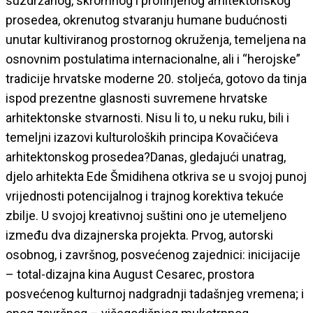
suzdržanog, skromnog i profinjenog arhitektonskog
prosedea, okrenutog stvaranju humane budućnosti
unutar kultiviranog prostornog okruženja, temeljena na
osnovnim postulatima internacionalne, ali i “herojske”
tradicije hrvatske moderne 20. stoljeća, gotovo da tinja
ispod prezentne glasnosti suvremene hrvatske
arhitektonske stvarnosti. Nisu li to, u neku ruku, bili i
temeljni izazovi kulturoloških principa Kovačićeva
arhitektonskog prosedea?Danas, gledajući unatrag,
djelo arhitekta Ede Šmidihena otkriva se u svojoj punoj
vrijednosti potencijalnog i trajnog korektiva tekuće
zbilje. U svojoj kreativnoj suštini ono je utemeljeno
između dva dizajnerska projekta. Prvog, autorski
osobnog, i završnog, posvećenog zajednici: inicijacije
– total-dizajna kina August Cesarec, prostora
posvećenog kulturnoj nadgradnji tadašnjeg vremena; i