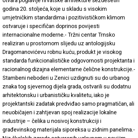
otvara poglavlje hrvatske arhitekture šezdesetih
godina 20. stoljeća, koje u skladu s visokim
umjetničkim standardima i pozitivističkom klimom
ostvaruje i specifičan doprinos povijesti
internacionalne moderne.- Tržni centar Trnsko
realiziran u prostornom slijedu uz antologijsku
Dragomanovićevu robnu kuću, produkt je visokog
standarda funkcionalističke odgovornosti projektanta i
racionalnog dizajna elementarne čelične konstrukcije.-
Stambeni neboderi u Zenici uzdignuti su do urbanog
znaka tog sjevernog dijela grada, ostvarili su dodatnu
arhitektonsku i urbanističku kvalitetu, iako je
projektantski zadatak predviđao samo pragmatičan, ali
neuobičajen i zahtjevan spoj realizacije lokalne
industrije – čelika u nosivoj konstrukciji i
građevinskog materijala siporeksa u zidnim panelima.-