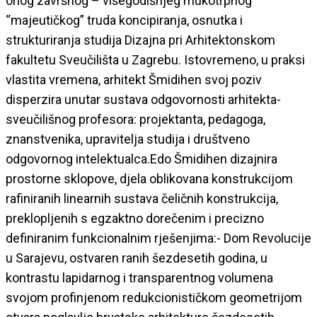
onog završnog – višegodišnjeg mukotrpnog
“majeutičkog” truda koncipiranja, osnutka i
strukturiranja studija Dizajna pri Arhitektonskom
fakultetu Sveučilišta u Zagrebu. Istovremeno, u praksi
vlastita vremena, arhitekt Šmidihen svoj poziv
disperzira unutar sustava odgovornosti arhitekta-
sveučilišnog profesora: projektanta, pedagoga,
znanstvenika, upravitelja studija i društveno
odgovornog intelektualca.Edo Šmidihen dizajnira
prostorne sklopove, djela oblikovana konstrukcijom
rafiniranih linearnih sustava čeličnih konstrukcija,
preklopljenih s egzaktno dorečenim i precizno
definiranim funkcionalnim rješenjima:- Dom Revolucije
u Sarajevu, ostvaren ranih šezdesetih godina, u
kontrastu lapidarnog i transparentnog volumena
svojom profinjenom redukcionističkom geometrijom