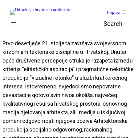
Skoči
do
Prijava
sadržaja
Pretraga
Prvo desetljeće 21. stoljeća završava svojevrsnom
krizom arhitektonske discipline u Hrvatskoj. Unutar
opće društvene percepcije struka je razapeta između
kriterija “elitističkih aspiracija” i pragmatične nekritičke
produkcije “vizualne retorike” u službi kratkoročnog
interesa. Istovremeno, svjedoci smo nepovratne
devastacije gotovo svih nivoa okoliša, najvećeg
kvalitativnog resursa hrvatskog prostora, osnovnog
medija djelovanja arhitekta, ali i medija u isključivoj
domeni odgovornosti njegova poziva.Arhitektonska
produkcija socijalno odgovornog, racionalnog,