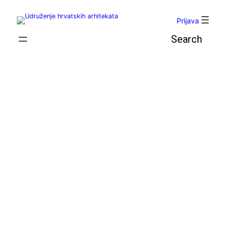
Skoči
do
Prijava
sadržaja
Pretraga