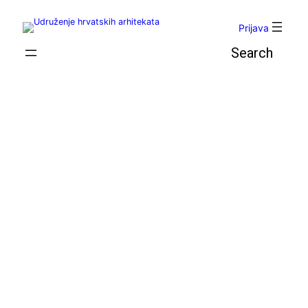
Skoči
do
Prijava
sadržaja
Pretraga