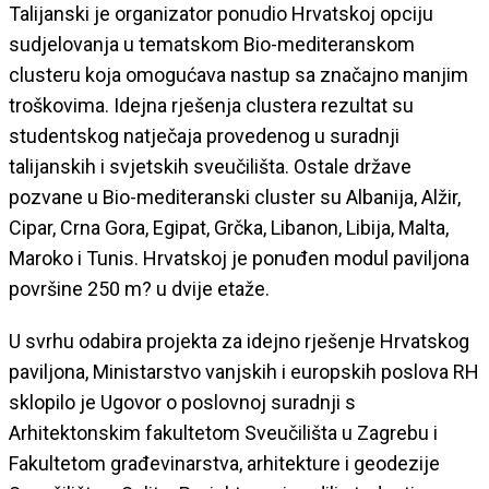
Talijanski je organizator ponudio Hrvatskoj opciju
sudjelovanja u tematskom Bio-mediteranskom
clusteru koja omogućava nastup sa značajno manjim
troškovima. Idejna rješenja clustera rezultat su
studentskog natječaja provedenog u suradnji
talijanskih i svjetskih sveučilišta. Ostale države
pozvane u Bio-mediteranski cluster su Albanija, Alžir,
Cipar, Crna Gora, Egipat, Grčka, Libanon, Libija, Malta,
Maroko i Tunis. Hrvatskoj je ponuđen modul paviljona
površine 250 m? u dvije etaže.
U svrhu odabira projekta za idejno rješenje Hrvatskog
paviljona, Ministarstvo vanjskih i europskih poslova RH
sklopilo je Ugovor o poslovnoj suradnji s
Arhitektonskim fakultetom Sveučilišta u Zagrebu i
Fakultetom građevinarstva, arhitekture i geodezije