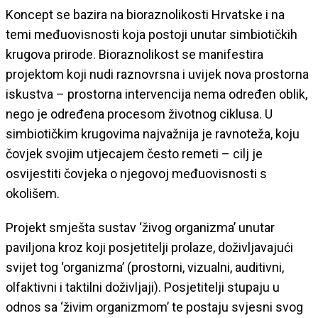
Koncept se bazira na bioraznolikosti Hrvatske i na
temi međuovisnosti koja postoji unutar simbiotičkih
krugova prirode. Bioraznolikost se manifestira
projektom koji nudi raznovrsna i uvijek nova prostorna
iskustva – prostorna intervencija nema određen oblik,
nego je određena procesom životnog ciklusa. U
simbiotičkim krugovima najvažnija je ravnoteža, koju
čovjek svojim utjecajem često remeti – cilj je
osvijestiti čovjeka o njegovoj međuovisnosti s
okolišem.
Projekt smješta sustav ‘živog organizma’ unutar
paviljona kroz koji posjetitelji prolaze, doživljavajući
svijet tog ‘organizma’ (prostorni, vizualni, auditivni,
olfaktivni i taktilni doživljaji). Posjetitelji stupaju u
odnos sa ‘živim organizmom’ te postaju svjesni svog