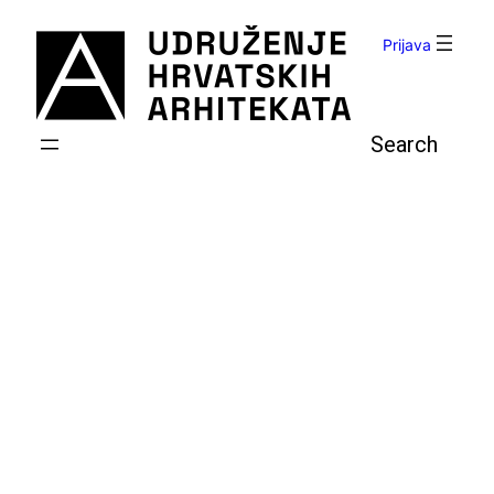
Skoči
do
Prijava
sadržaja
Pretraga