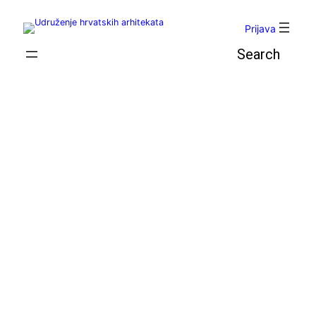
Skoči
do
Prijava
sadržaja
Pretraga