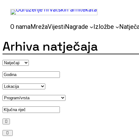
Skoči
do
sadržaja
O nama
Mreža
Vijesti
Nagrade
Izložbe
Natječa
Arhiva natječaja