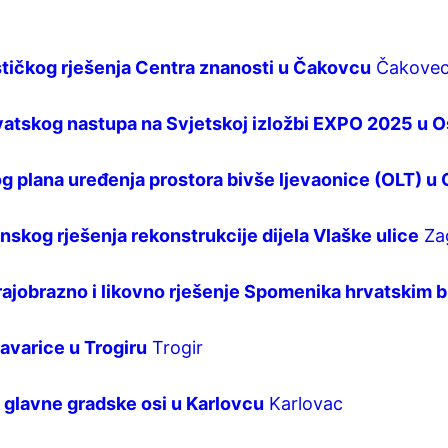
stičkog rješenja Centra znanosti u Čakovcu
Čakove
rvatskog nastupa na Svjetskoj izložbi EXPO 2025 u O
og plana uređenja prostora bivše ljevaonice (OLT) u 
nskog rješenja rekonstrukcije dijela Vlaške ulice
Za
rajobrazno i likovno rješenje Spomenika hrvatskim b
ravarice u Trogiru
Trogir
a glavne gradske osi u Karlovcu
Karlovac