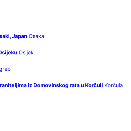
c
saki, Japan
Osaka
Osijeku
Osijek
greb
raniteljima iz Domovinskog rata u Korčuli
Korčula