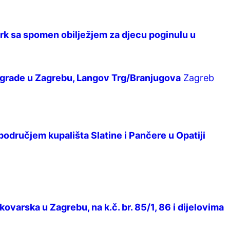
park sa spomen obilježjem za djecu poginulu u
 zgrade u Zagrebu, Langov Trg/Branjugova
Zagreb
područjem kupališta Slatine i Pančere u Opatiji
varska u Zagrebu, na k.č. br. 85/1, 86 i dijelovima