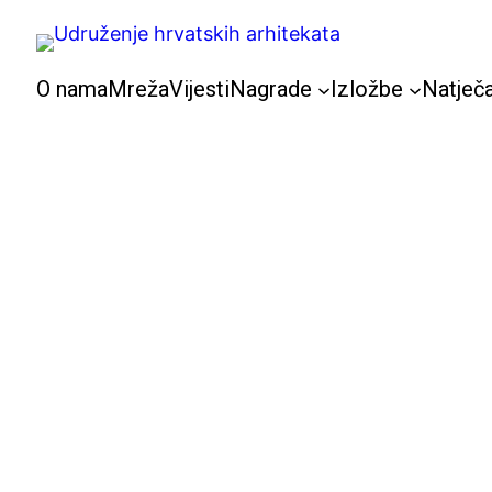
Skoči
do
sadržaja
O nama
Mreža
Vijesti
Nagrade
Izložbe
Natječa